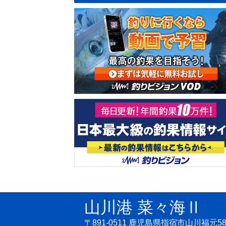
山川港 菜々海Ⅱ
〒891-0511 鹿児島県指宿市山川福元58