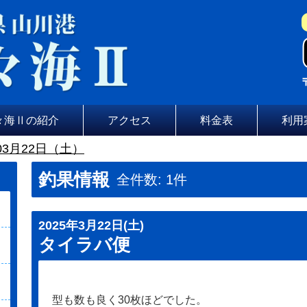
々海Ⅱの紹介
アクセス
料金表
利用
03月22日（土）
釣果情報
全件数: 1件
2025年3月22日(土)
タイラバ便
型も数も良く30枚ほどでした。