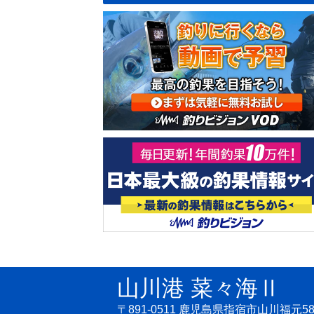
山川港 菜々海Ⅱ
〒891-0511 鹿児島県指宿市山川福元58