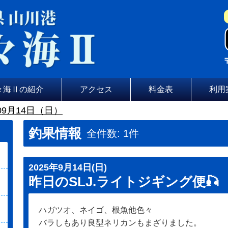
々海Ⅱの紹介
アクセス
料金表
利用
09月14日（日）
釣果情報
全件数: 1件
2025年9月14日(日)
昨日のSLJ.ライトジギング便🎣
ハガツオ、ネイゴ、根魚他色々
バラしもあり良型ネリカンもまざりました。