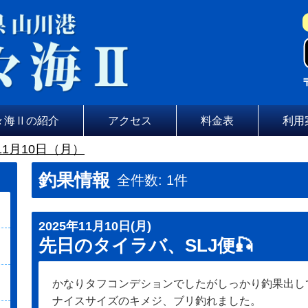
々海Ⅱの紹介
アクセス
料金表
利用
11月10日（月）
釣果情報
全件数: 1件
2025年11月10日(月)
先日のタイラバ、SLJ便🎣
かなりタフコンデションでしたがしっかり釣果出し
ナイスサイズのキメジ、ブリ釣れました。