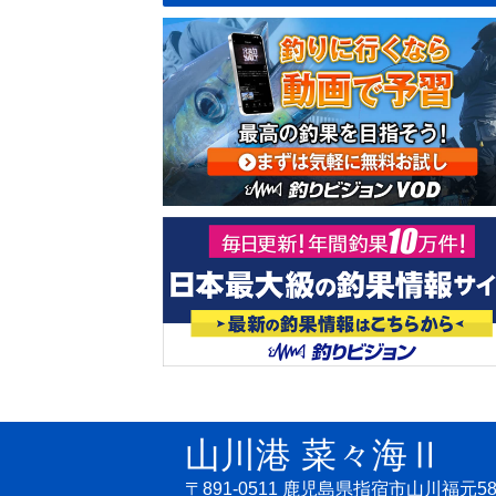
山川港 菜々海Ⅱ
〒891-0511 鹿児島県指宿市山川福元58