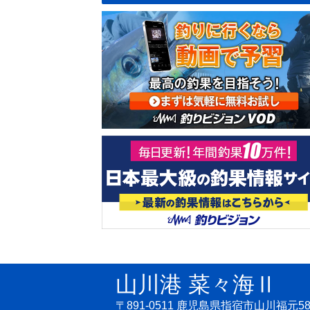
山川港 菜々海Ⅱ
〒891-0511 鹿児島県指宿市山川福元58