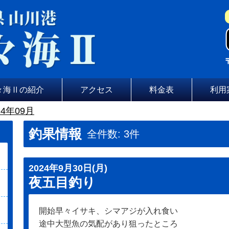
々海Ⅱの紹介
アクセス
料金表
利用
4年09月
釣果情報
全件数: 3件
2024年9月30日(月)
夜五目釣り
開始早々イサキ、シマアジが入れ食い
途中大型魚の気配があり狙ったところ