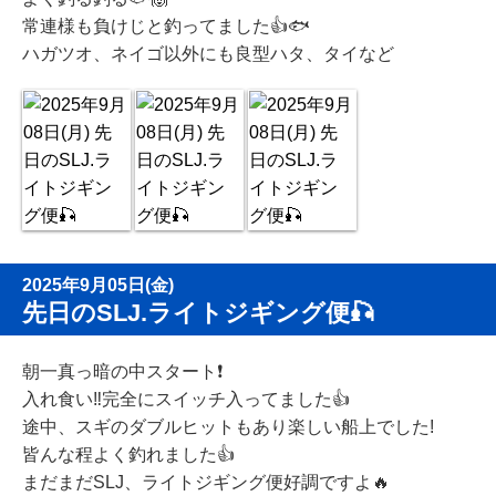
常連様も負けじと釣ってました👍🐟
ハガツオ、ネイゴ以外にも良型ハタ、タイなど
2025年9月05日(金)
先日のSLJ.ライトジギング便🎣
朝一真っ暗の中スタート❗️
入れ食い‼️完全にスイッチ入ってました👍
途中、スギのダブルヒットもあり楽しい船上でした!
皆んな程よく釣れました👍
まだまだSLJ、ライトジギング便好調ですよ🔥