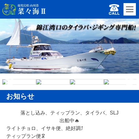
お知らせ
落とし込み、ティップラン、タイラバ、SLJ
出船中🔥
ライトチョロ、イサキ便、
絶好調⤴️
ティップラン便🦑