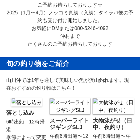
ご予約お待ちしております☆
2025（1月〜4月）ノッコミ真鯛（入鯛）タイラバ便の予
約も受け付け開始しました。
お気軽にDMまたは080-5246-4092
仲村まで
たくさんのご予約お待ちしております
旬の釣り物をご紹介
山川沖では1年を通して美味しい魚が沢山釣れます。現
在おすすめの釣り物はこちら！
落とし込み
スーパーライト
大物泳がせ（日
6時出船 12時帰
ジギングSLJ
中、夜釣り）
港
午前6時出港〜12
午前6時出港〜午
季節によって変更