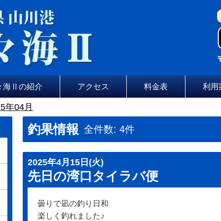
々海Ⅱの紹介
アクセス
料金表
利用
5年04月
釣果情報
全件数: 4件
2025年4月15日(火)
先日の湾口タイラバ便
曇りで凪の釣り日和
楽しく釣れました♪